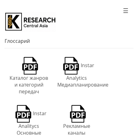
☰
Глоссарий
Instar
Каталог жанров
Analytics
и категорий
Медиапланирование
передач
Instar
Analitycs
Рекламные
Основные
каналы