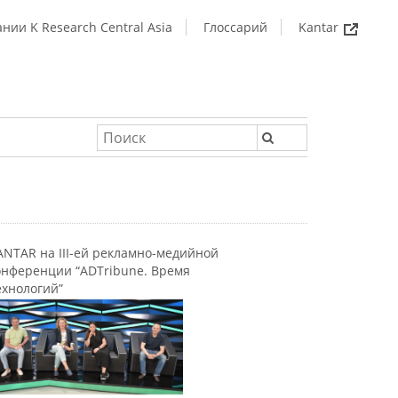
нии K Research Central Asia
Глоссарий
Kantar
ANTAR на III-ей рекламно-медийной
онференции “ADTribune. Время
ехнологий”