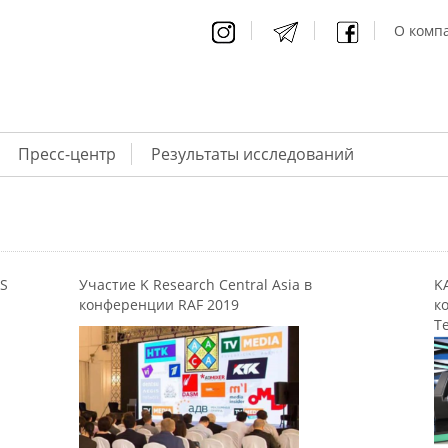
О компа
Пресс-центр
Результаты исследований
NS
Участие K Research Central Asia в
K
конференции RAF 2019
к
Т