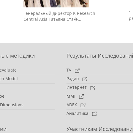
1
Генеральный директор K Research
р
Central Asia Татьяна Ста�...
ные методики
Результаты Исследовани
eValuate
TV
on Model
Радио
Интернет
pe
MMI
 Dimensions
ADEX
Аналитика
сии
Участникам Исследовани