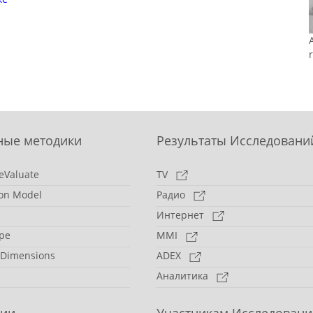
ные методики
Результаты Исследовани
eValuate
TV
on Model
Радио
Интернет
pe
MMI
 Dimensions
ADEX
Аналитика
сии
Участникам Исследовани