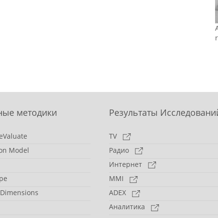
ные методики
Результаты Исследовани
eValuate
TV
on Model
Радио
Интернет
pe
MMI
 Dimensions
ADEX
Аналитика