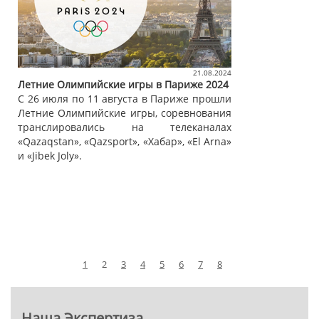
21.08.2024
Летние Олимпийские игры в Париже 2024
С 26 июля по 11 августа в Париже прошли
Летние Олимпийские игры, соревнования
транслировались на телеканалах
«Qazaqstan», «Qazsport», «Хабар», «El Arna»
и «Jibek Joly».
1
2
3
4
5
6
7
8
Наша Экспертиза