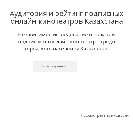
Аудитория и рейтинг подписных
онлайн-кинотеатров Казахстана
Независимое исследование о наличии
подписок на онлайн-кинотеатры среди
городского населения Казахстана.
Читать дальше ›
Читать дальше ›
Читать дальше ›
Читать дальше ›
Читать дальше ›
Читать дальше ›
Читать дальше ›
Читать дальше ›
Читать дальше ›
Читать дальше ›
Читать дальше ›
Просмотреть все новости